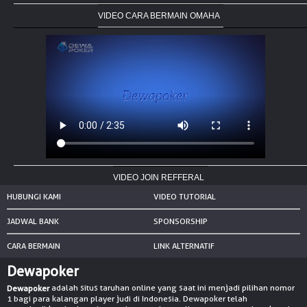
VIDEO CARA BERMAIN OMAHA
NEW
TANGKAS
RTP
DEPOSIT
WITHDRAW
PROMOSI
DOWNLOAD APLIKASI
VIDEO JOIN REFFERAL
HUBUNGI KAMI
VIDEO TUTORIAL
REFERRAL
JADWAL BANK
SPONSORSHIP
JACKPOT
CARA BERMAIN
LINK ALTERNATIF
VIP MEMBER
Dewapoker
adalah situs taruhan online yang saat ini menjadi pilihan nomor
Dewapoker
HUBUNGI KAMI
1 bagi para kalangan player judi di Indonesia. Dewapoker telah